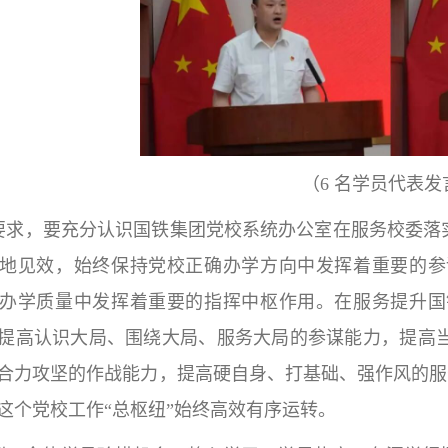
（
6 名学员代表发
要求，要充分认识国铁集团党校系统办公室在服务校委落
地见效，始终保持党校正确办学方向中发挥着重要的参
办学质量中发挥着重要的指挥中枢作用。在服务提升国
提高认识大局、围绕大局、服务大局的参谋能力，提高
合力攻坚的作战能力，提高硬自身、打基础、强作风的服务
这个党校工作“总枢纽”始终高效有序运转。