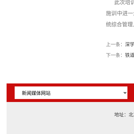
此次培
施训中进一
统综合管理
上一条：
深学
下一条：
铁道
地址：北京