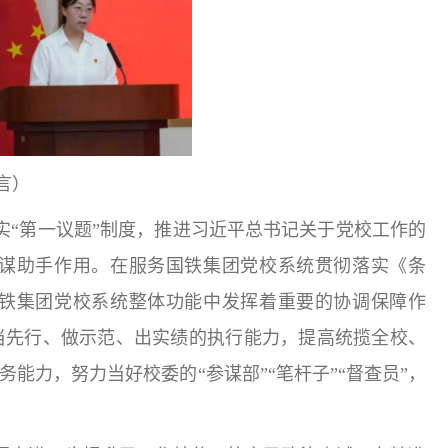
言）
实
“第一议题”制度，推进习近平总书记关于党校工作的
谋助手作用。在服务国铁集团党校系统贯彻落实《条
铁集团党校系统整体功能中发挥着重要的协调保障作
当先行、做示范、出实绩的执行能力，提高统揽全校、
能力，努力当好校委的“参谋部”“笔杆子”“督查员”，