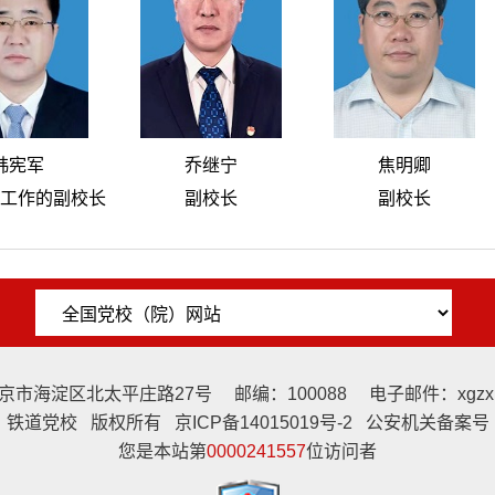
韩宪军
乔继宁
焦明卿
工作的副校长
副校长
副校长
市海淀区北太平庄路27号 邮编：100088 电子邮件：xgzx@t
铁道党校 版权所有 京ICP备14015019号-2 公安机关备案号
您是本站第
0000241557
位访问者